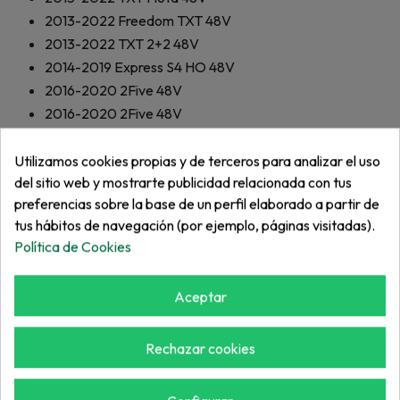
2013-2022
Freedom TXT 48V
2013-2022
TXT 2+2 48V
2014-2019
Express S4 HO 48V
2016-2020
2Five 48V
2016-2020
2Five 48V
2017-2021
TXT Flota ELiTE Litio
2017-2021
Freedom TXT ELiTE Litio
Utilizamos cookies propias y de terceros para analizar el uso
del sitio web y mostrarte publicidad relacionada con tus
2017-2021
TXT 2+2 ELiTE Litio
preferencias sobre la base de un perfil elaborado a partir de
2019-2020
TXT Flota EFI
tus hábitos de navegación (por ejemplo, páginas visitadas).
2019-2020
Freedom TXT EFI
Política de Cookies
2019-2020
TXT 2+2 EFI
2019-2020
Valor EFI
Aceptar
2019-2021
Express S4 EFI
2019-2021
Express L6 EFI
2019-2021
Express S6 EFI
Rechazar cookies
2017-2021
Freedom TXT 72V
2018-2021
Express S6 72V