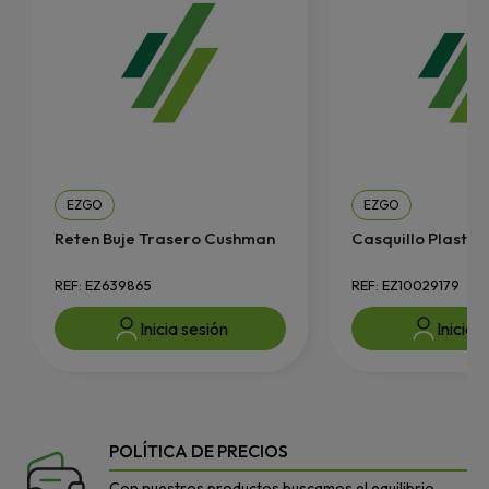
EZGO
EZGO
Reten Buje Trasero Cushman
Casquillo Plastico 
REF: EZ639865
REF: EZ10029179
Inicia sesión
Inicia 
POLÍTICA DE PRECIOS
Con nuestros productos buscamos el equilibrio