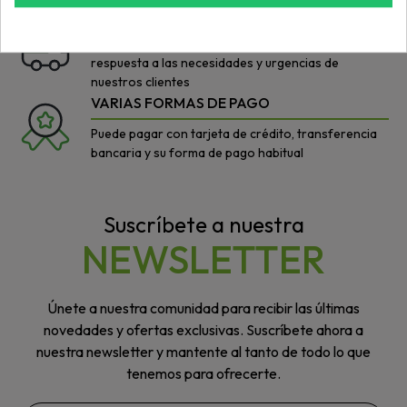
AGILIDAD
Nos esforzamos por dar siempre una rápida
respuesta a las necesidades y urgencias de
nuestros clientes
VARIAS FORMAS DE PAGO
Puede pagar con tarjeta de crédito, transferencia
bancaria y su forma de pago habitual
Suscríbete a nuestra
NEWSLETTER
Únete a nuestra comunidad para recibir las últimas
novedades y ofertas exclusivas. Suscríbete ahora a
nuestra newsletter y mantente al tanto de todo lo que
tenemos para ofrecerte.