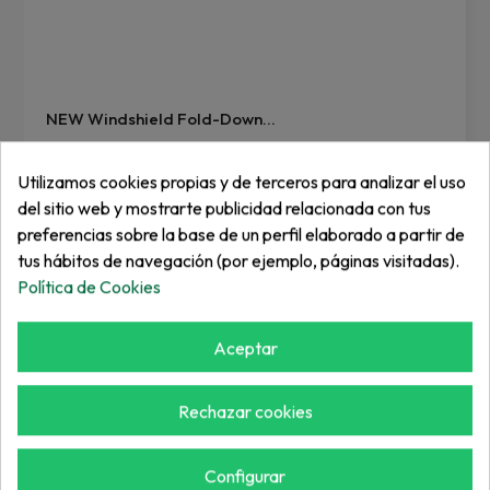
NEW Windshield Fold-Down...
REF: 10020145
Utilizamos cookies propias y de terceros para analizar el uso
del sitio web y mostrarte publicidad relacionada con tus
Inicia sesión
preferencias sobre la base de un perfil elaborado a partir de
tus hábitos de navegación (por ejemplo, páginas visitadas).
Política de Cookies
Aceptar
Rechazar cookies
POLÍTICA DE PRECIOS
Con nuestros productos buscamos el equilibrio
Configurar
ideal: buen precio/máxima calidad