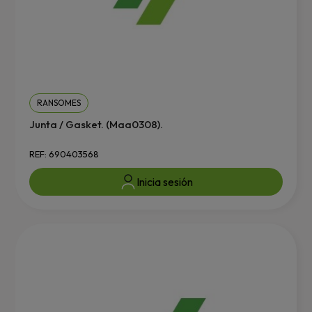
RANSOMES
Junta / Gasket. (Maa0308).
REF: 690403568
Inicia sesión