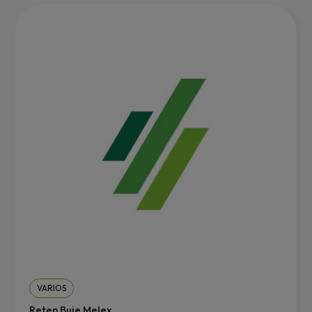
VARIOS
Reten Buje Melex