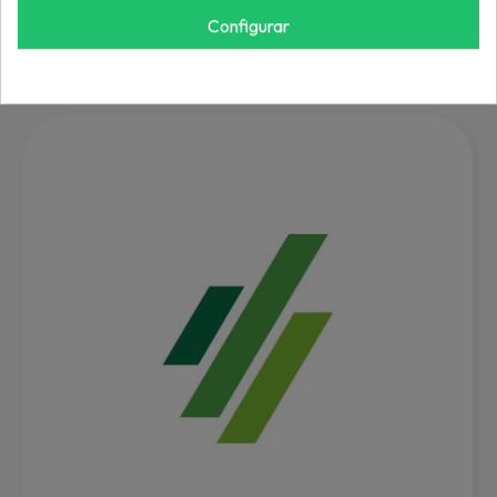
REF: 844197
Configurar
Inicia sesión