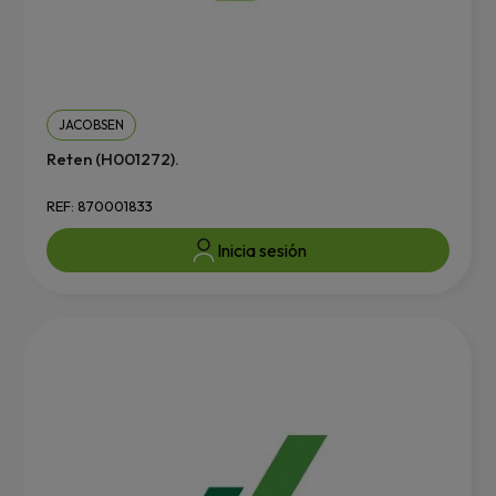
JACOBSEN
Reten (H001272).
REF: 870001833
Inicia sesión