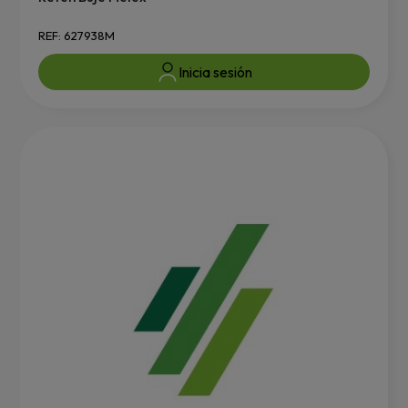
REF: 627938M
Inicia sesión