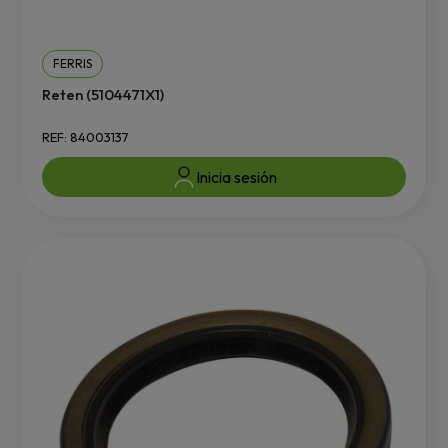
FERRIS
Reten (5104471X1)
REF: 84003137
Inicia sesión