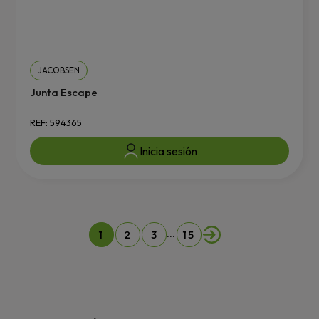
JACOBSEN
Junta Escape
REF: 594365
Inicia sesión
…
1
2
3
15