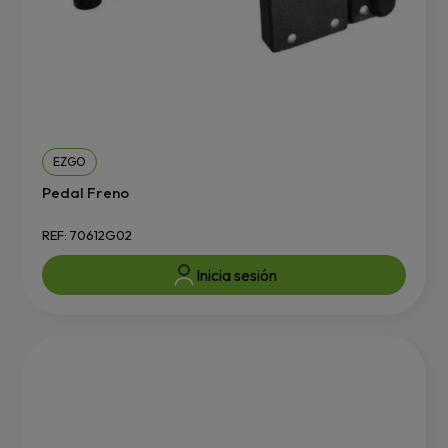
EZGO
Pedal Freno
REF: 70612G02
Inicia sesión