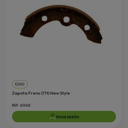
EZGO
Zapata Freno (17t) New Style
REF: 612412
Inicia sesión