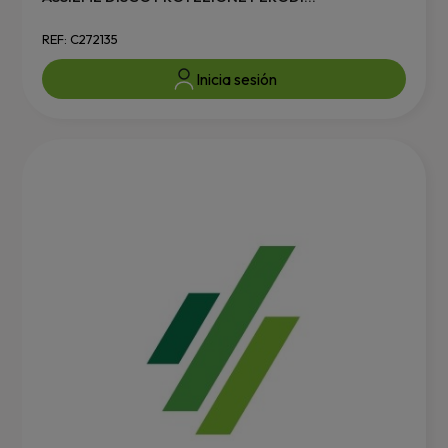
REF: C272135
Inicia sesión