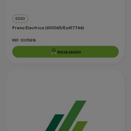
EZGO
Freno Electrico (610065/Ez617766)
REF: 10015818
Inicia sesión