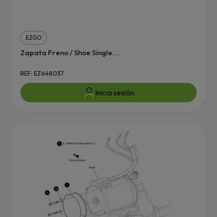
EZGO
Zapata Freno / Shoe Single....
REF: EZ648037
Inicia sesión