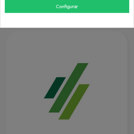
REF: 19186G1P
Configurar
Inicia sesión