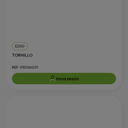
EZGO
TORNILLO
REF: 01006G01
Inicia sesión