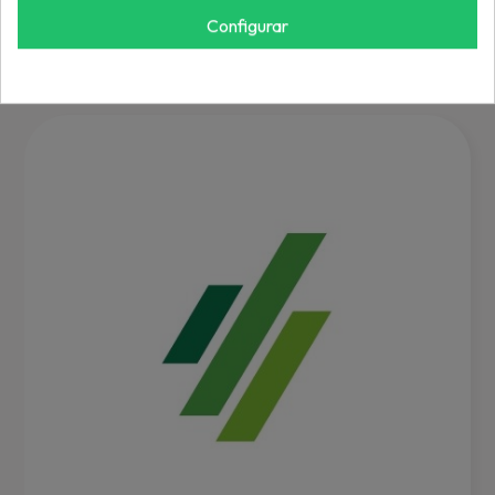
REF: 1759450YP
Configurar
Inicia sesión