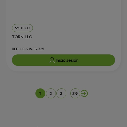
SMITHCO
TORNILLO
REF: HB-916-18-325
Inicia sesión
…
1
2
3
39