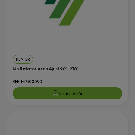
HUNTER
Mp Rotator Arco Ajust.90º-210º...
REF: MP300090
Inicia sesión