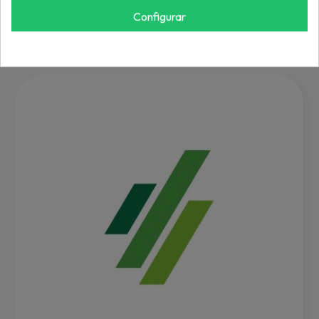
REF: MP800SR90
Configurar
Inicia sesión