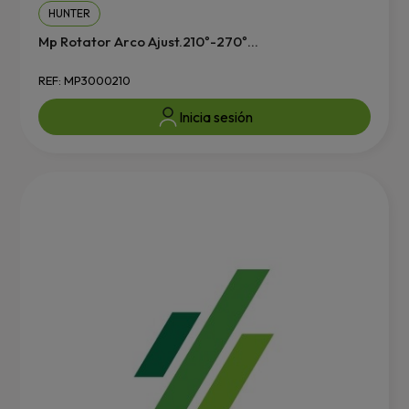
HUNTER
Mp Rotator Arco Ajust.210º-270º...
REF: MP3000210
Inicia sesión