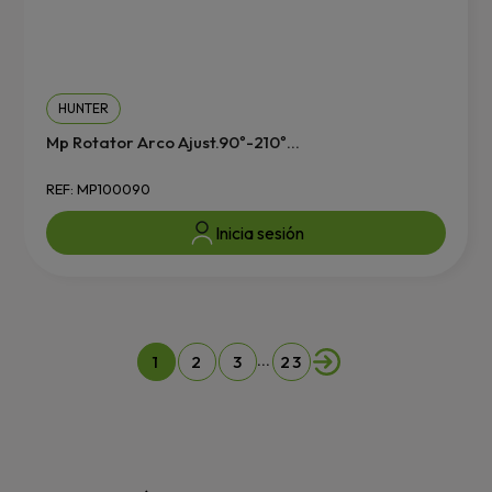
HUNTER
Mp Rotator Arco Ajust.90º-210º...
REF: MP100090
Inicia sesión
…
1
2
3
23