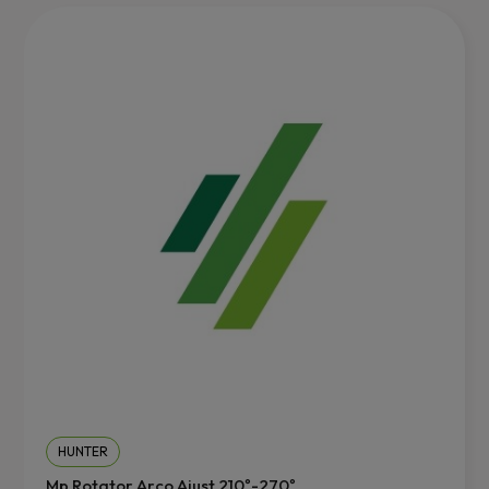
HUNTER
Mp Rotator Arco Ajust.210º-270º...