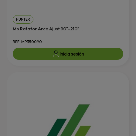
HUNTER
Mp Rotator Arco Ajust.90º-210º...
REF: MP350090
Inicia sesión