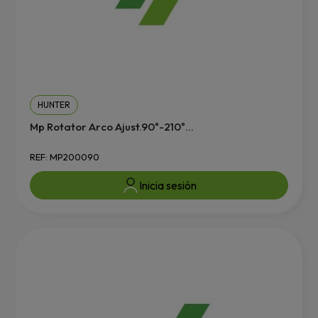
HUNTER
Mp Rotator Arco Ajust.90º-210º...
REF: MP200090
Inicia sesión