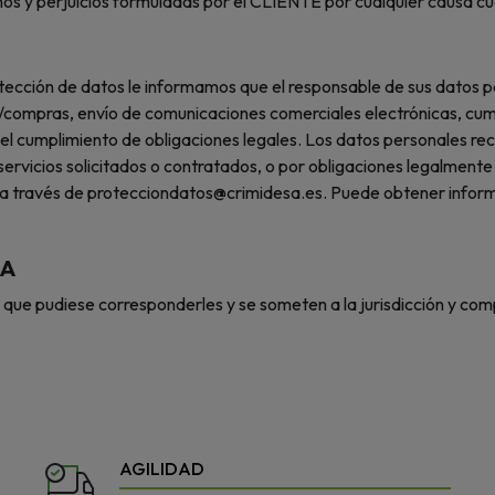
s y perjuicios formuladas por el CLIENTE por cualquier causa cua
 protección de datos le informamos que el responsable de sus
/compras, envío de comunicaciones comerciales electrónicas, cumpl
y el cumplimiento de obligaciones legales. Los datos personales 
servicios solicitados o contratados, o por obligaciones legalmente 
 a través de protecciondatos@crimidesa.es. Puede obtener informa
IA
 que pudiese corresponderles y se someten a la jurisdicción y co
AGILIDAD