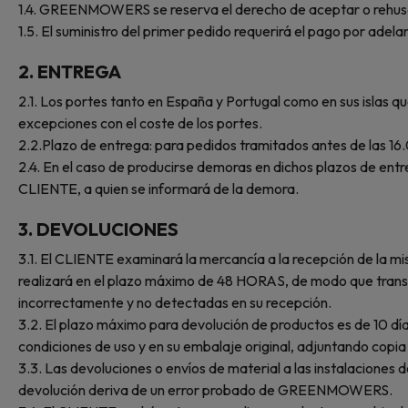
1.4. GREENMOWERS se reserva el derecho de aceptar o rehusa
1.5. El suministro del primer pedido requerirá el pago por adel
2.
ENTREGA
2.1. Los portes tanto en España y Portugal como en sus isla
excepciones con el coste de los portes.
2.2.Plazo de entrega: para pedidos tramitados antes de las 16.
2.4. En el caso de producirse demoras en dichos plazos de en
CLIENTE, a quien se informará de la demora.
3.
DEVOLUCIONES
3.1. El CLIENTE examinará la mercancía a la recepción de la m
realizará en el plazo máximo de 48 HORAS, de modo que tran
incorrectamente y no detectadas en su recepción.
3.2. El plazo máximo para devolución de productos es de 10 dí
condiciones de uso y en su embalaje original, adjuntando cop
3.3. Las devoluciones o envíos de material a las instalacione
devolución deriva de un error probado de GREENMOWERS.