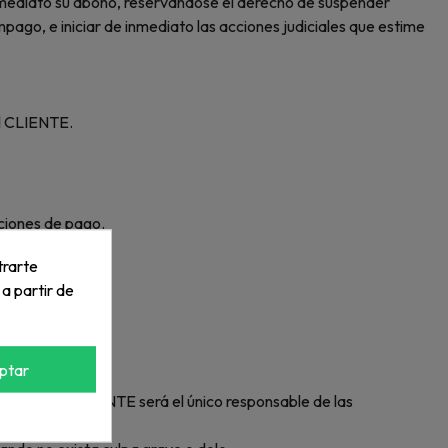
nmediato su abono, reservándose el derecho de suspender
o, e iniciar de inmediato las acciones judiciales que estime
el CLIENTE.
ciones de pago.
trarte
 a partir de
ptar
icante. El CLIENTE será el único responsable de las