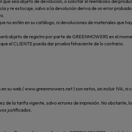
el que sea objeto de devolución, o solicitar el reembolso del p
ía y re estocaje, salvo si la devolución deriva de un error pr
to.
no estén en su catálogo, ni devoluciones de materiales que hay
s, será objeto de registro por parte de GREENMOWERS en el mome
e que el CLIENTE pueda dar prueba fehaciente de lo contrario.
n su web ( www.greenmowers.net ) son netos, sin incluir IVA, ni c
ez de la tarifa vigente, salvo errores de impresión. No obstante, 
vos justificados.