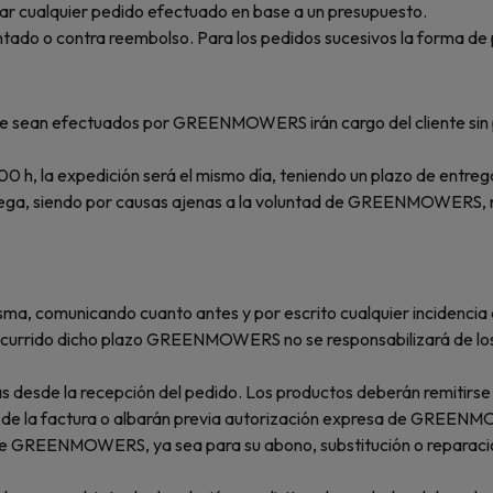
r cualquier pedido efectuado en base a un presupuesto.
antado o contra reembolso. Para los pedidos sucesivos la forma de 
s que sean efectuados por GREENMOWERS irán cargo del cliente si
00 h, la expedición será el mismo día, teniendo un plazo de entreg
trega, siendo por causas ajenas a la voluntad de GREENMOWERS, n
isma, comunicando cuanto antes y por escrito cualquier incidencia
scurrido dicho plazo GREENMOWERS no se responsabilizará de los
as desde la recepción del pedido. Los productos deberán remitirs
ia de la factura o albarán previa autorización expresa de GREE
s de GREENMOWERS, ya sea para su abono, substitución o reparació