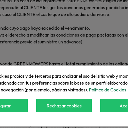
la factura. En caso de incumplimiento, GREENMOWERS exigirá de i
cutir al CLIENTE los gastos bancarios generados por dicho impag
 caso el CLIENTE el coste que de ello pudiera derivarse.
ncía cuyo pago haya excedido el vencimiento.
a el derecho a modificar las condiciones de pago pactadas con 
erencia previo el suministro (in advance).
 favor de GREENMOWERS hasta el total cumplimiento de las obliga
artir del momento en que se efectúe la entrega.
kies propias y de terceros para analizar el uso del sitio web y mos
acionada con tus preferencias sobre la base de un perfil elaborado
e navegación (por ejemplo, páginas visitadas).
Política de Cookies
garantía estipulada por los fabricantes de los productos.
igurar
Rechazar cookies
Ace
án exclusivamente para los usos señalados por el respectivo fabr
suministrados.