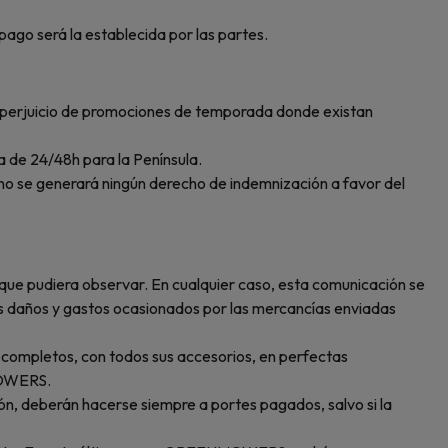
pago será la establecida por las partes.
n perjuicio de promociones de temporada donde existan
a de 24/48h para la Península.
o se generará ningún derecho de indemnización a favor del
 que pudiera observar. En cualquier caso, esta comunicación se
 daños y gastos ocasionados por las mercancías enviadas
e completos, con todos sus accesorios, en perfectas
NMOWERS.
n, deberán hacerse siempre a portes pagados, salvo si la