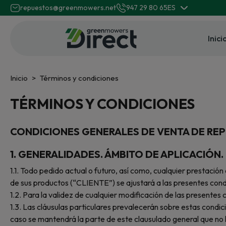
repuestos@greenmowers.net
947 29 80 65
ES
Inici
Inicio
Términos y condiciones
TÉRMINOS Y CONDICIONES
CONDICIONES GENERALES DE VENTA DE RE
1.
GENERALIDADES. ÁMBITO DE APLICACIÓN.
1.1. Todo pedido actual o futuro, así como, cualquier pr
de sus productos (“CLIENTE”) se ajustará a las presentes cond
1.2. Para la validez de cualquier modificación de las present
1.3. Las cláusulas particulares prevalecerán sobre estas condi
caso se mantendrá la parte de este clausulado general que no 