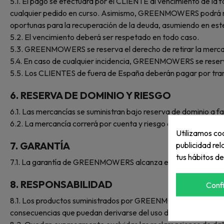
5.1. El pago se efectuará por el CLIENTE al vencimiento de 
cualquier pedido en curso. Asimismo, GREENMOWERS podrá reper
oportunas para la recuperación de la deuda, asumiendo en este
5.2. El vencimiento deberá ser respetado en todo caso.
5.3. GREENMOWERS se reserva el derecho de retirar la merca
5.4. En caso de cualquier incidencia, GREENMOWERS se reserv
5.5. Los CLIENTES de fuera de España deberán pagar por transf
6.
RESERVA DE DOMINIO Y RIESGO
6.1. Las mercancías se suministran bajo reserva de dominio a
6.2. La mercancía correrá por cuenta y riesgo del CLIENTE a p
Utilizamos coo
7.
GARANTÍA
publicidad rel
tus hábitos d
7.1. La garantía de GREENMOWERS alcanza exclusivamente a la 
8.
RESPONSABILIDAD
Conf
8.1. Los productos suministrados por GREENMOWERS se utilizar
consecuencias que puedan derivarse del uso de los productos 