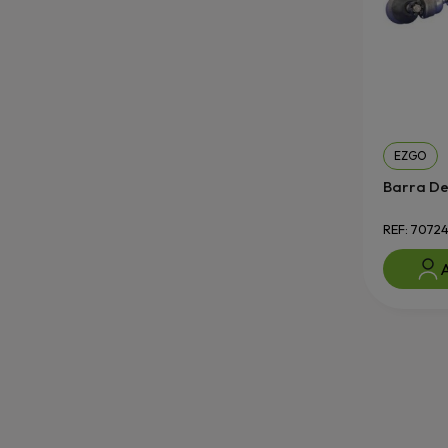
EZGO
Barra De
REF: 7072
A