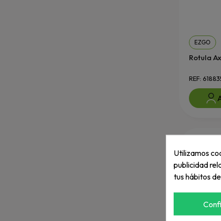
EZGO
Rotula Ax
REF: 61883
A
Utilizamos coo
publicidad rel
tus hábitos d
Conf