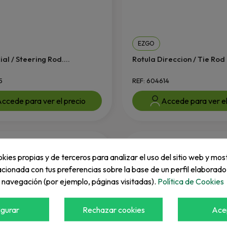
EZGO
ial / Steering Rod....
Rotula Direccion / Tie Rod
5
REF: 604614
ccede para ver el precio
Accede para ver el
kies propias y de terceros para analizar el uso del sitio web y mos
acionada con tus preferencias sobre la base de un perfil elaborado
e navegación (por ejemplo, páginas visitadas).
Política de Cookies
igurar
Rechazar cookies
Ace