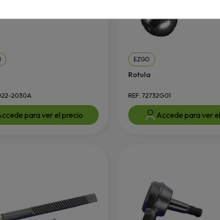
N
EZGO
Rotula
D22-2030A
REF: 72732G01
ccede para ver el precio
Accede para ver el