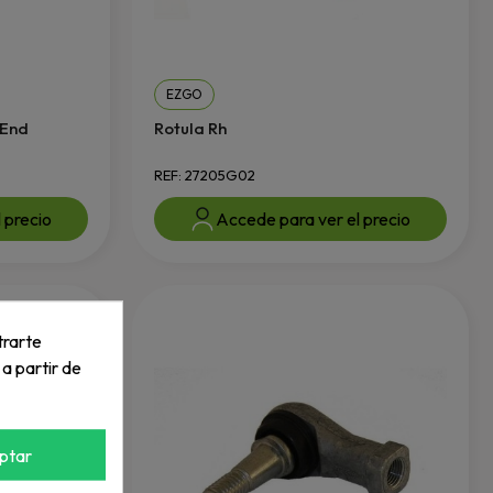
EZGO
 End
Rotula Rh
REF: 27205G02
 precio
Accede para ver el precio
trarte
 a partir de
ptar