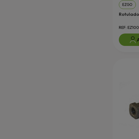
EZGO
Rotulado
REF: EZ10
A