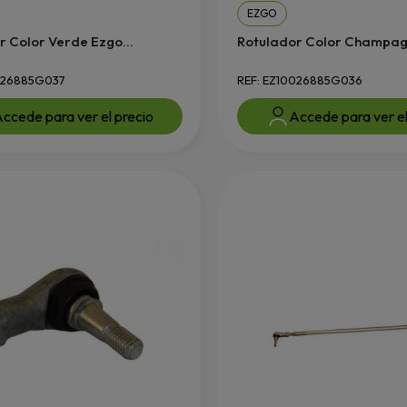
EZGO
r Color Verde Ezgo...
Rotulador Color Champagn
026885G037
REF: EZ10026885G036
ccede para ver el precio
Accede para ver el