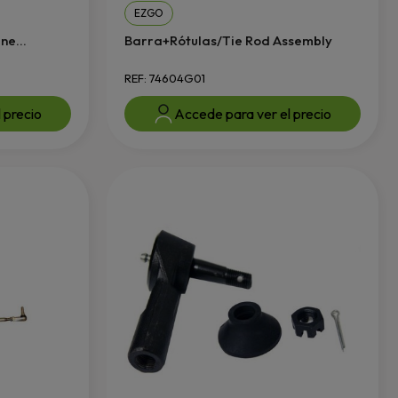
EZGO
e...
Barra+Rótulas/Tie Rod Assembly
REF: 74604G01
 precio
Accede para ver el precio