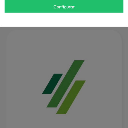
REF: RF5622-LFP
Configurar
Inicia sesión