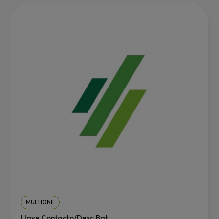
MULTIONE
Llave Contacto/Desc.Bat....