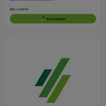
REF: C036174
Inicia sesión