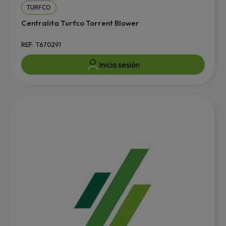
TURFCO
Centralita Turfco Torrent Blower
REF: T670291
Inicia sesión