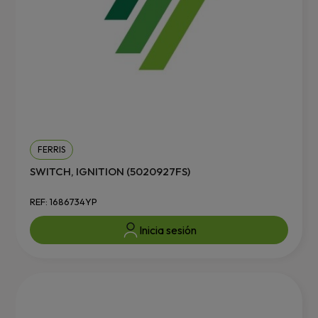
FERRIS
SWITCH, IGNITION (5020927FS)
REF: 1686734YP
Inicia sesión