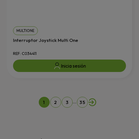
MULTIONE
Interruptor Joystick Multi One
REF: C034411
Inicia sesión
…
1
2
3
35