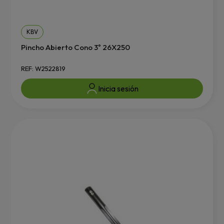
KBV
Pincho Abierto Cono 3º 26X250
REF: W2522819
Inicia sesión