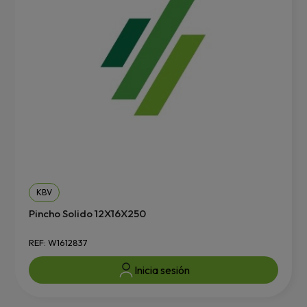
KBV
Pincho Solido 12X16X250
REF: W1612837
Inicia sesión