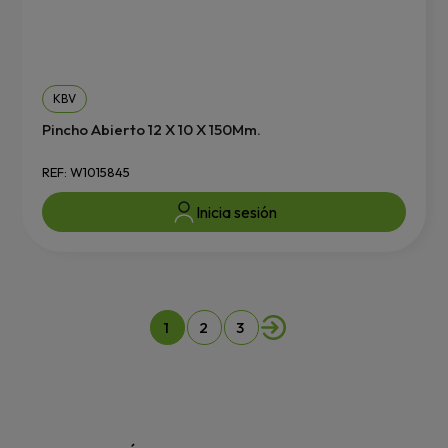
KBV
Pincho Abierto 12 X 10 X 150Mm.
REF: W1015845
Inicia sesión
1
2
3