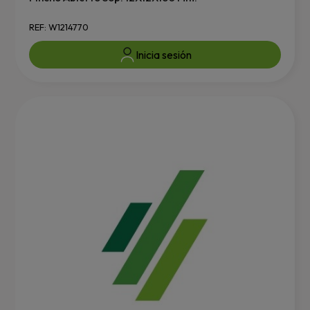
REF: W1214770
Inicia sesión