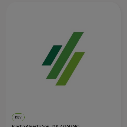
KBV
Pincho Abierto Sop. 12X12X160 Mm.