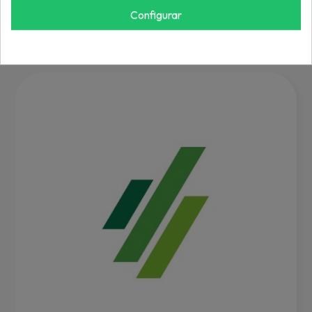
REF: W2225821
Configurar
Inicia sesión