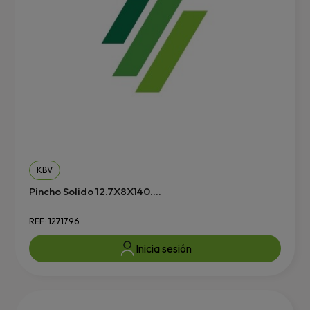
KBV
Pincho Solido 12.7X8X140....
REF: 1271796
Inicia sesión