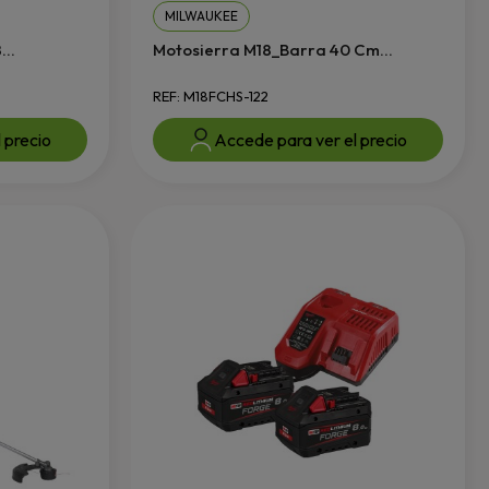
MILWAUKEE
..
Motosierra M18_Barra 40 Cm...
REF: M18FCHS-122
 precio
Accede para ver el precio