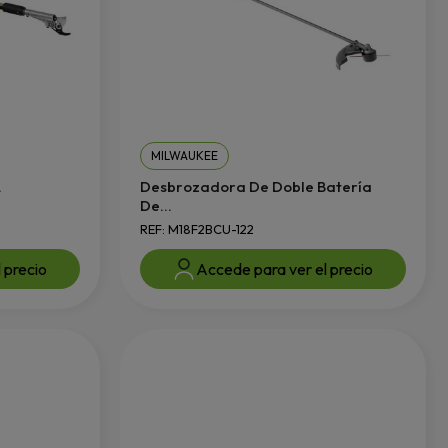
MILWAUKEE
.
Desbrozadora De Doble Batería
De...
REF: M18F2BCU-122
 precio
Accede para ver el precio