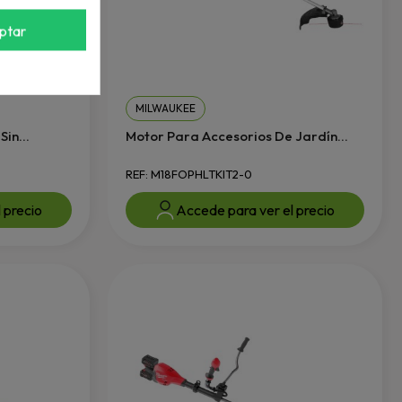
ptar
MILWAUKEE
in...
Motor Para Accesorios De Jardín...
REF: M18FOPHLTKIT2-0
 precio
Accede para ver el precio