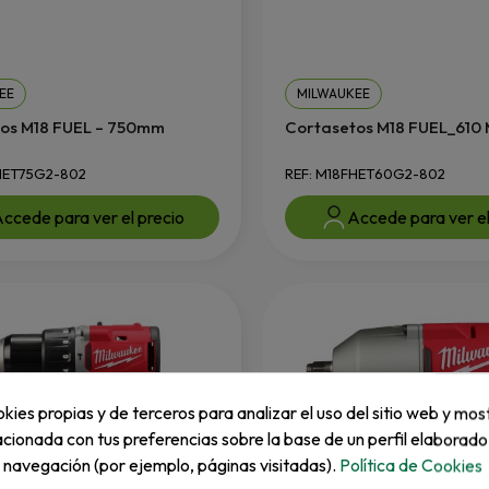
EE
MILWAUKEE
os M18 FUEL – 750mm
Cortasetos M18 FUEL_610
HET75G2-802
REF: M18FHET60G2-802
ccede para ver el precio
Accede para ver el
kies propias y de terceros para analizar el uso del sitio web y mos
acionada con tus preferencias sobre la base de un perfil elaborado
e navegación (por ejemplo, páginas visitadas).
Política de Cookies