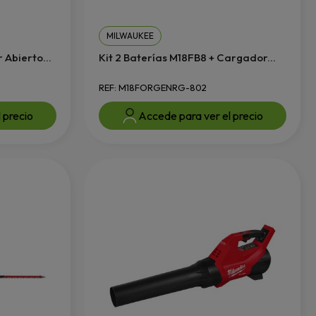
MILWAUKEE
Abierto...
Kit 2 Baterías M18FB8 + Cargador...
REF: M18FORGENRG-802
 precio
Accede para ver el precio