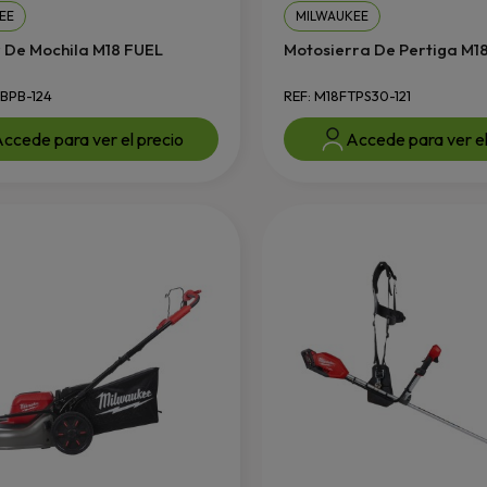
EE
MILWAUKEE
 De Mochila M18 FUEL
Motosierra De Pertiga M18.
2BPB-124
REF: M18FTPS30-121
ccede para ver el precio
Accede para ver el