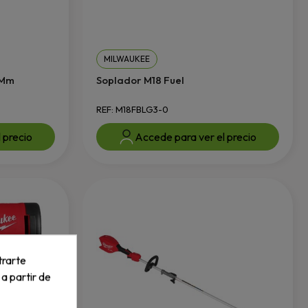
MILWAUKEE
 Mm
Soplador M18 Fuel
REF: M18FBLG3-0
 precio
Accede para ver el precio
trarte
 a partir de