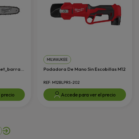
MILWAUKEE
et_barra...
Podadora De Mano Sin Escobillas M12
REF: M12BLPRS-202
 precio
Accede para ver el precio