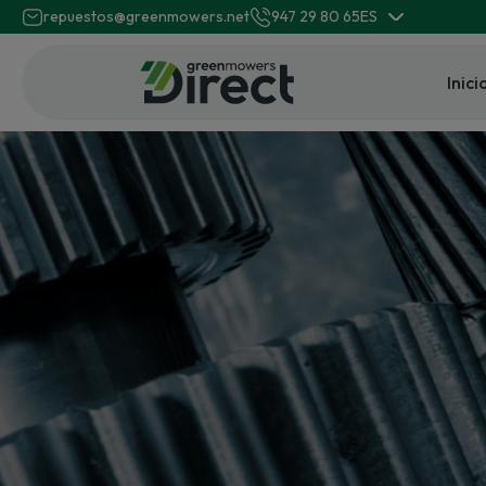
repuestos@greenmowers.net
947 29 80 65
ES
Inici