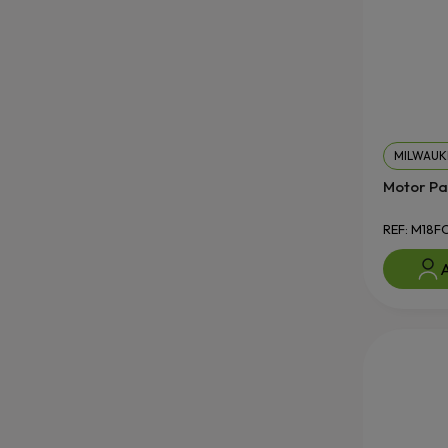
MILWAUK
Motor Pa
REF: M18F
A