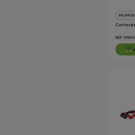
MILWAUK
Cortacés
REF: M18F
A