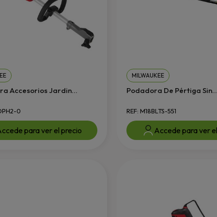
EE
MILWAUKEE
ra Accesorios Jardin...
Podadora De Pértiga Sin..
OPH2-0
REF: M18BLTS-551
ccede para ver el precio
Accede para ver el