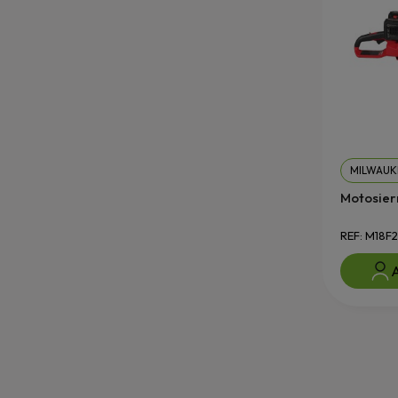
MILWAUK
Motosier
REF: M18F
A