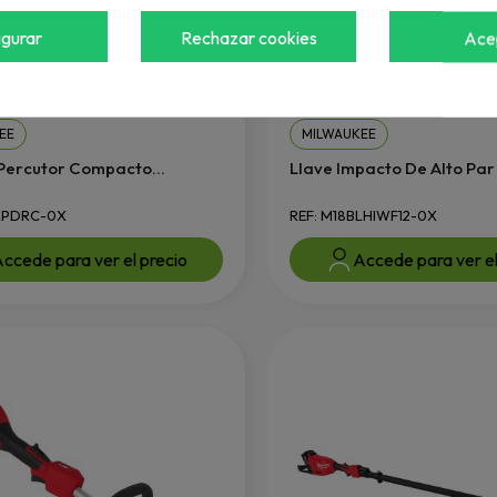
igurar
Rechazar cookies
Ace
EE
MILWAUKEE
Percutor Compacto...
Llave Impacto De Alto Par S
BLPDRC-0X
REF: M18BLHIWF12-0X
ccede para ver el precio
Accede para ver el