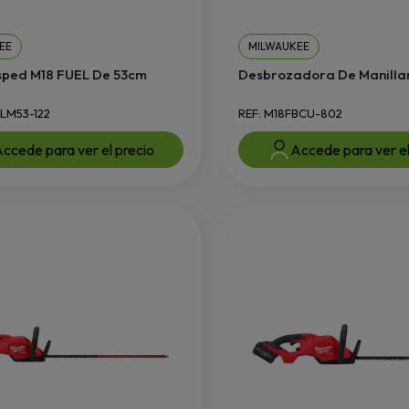
EE
MILWAUKEE
ped M18 FUEL De 53cm
Desbrozadora De Manillar 
2LM53-122
REF: M18FBCU-802
ccede para ver el precio
Accede para ver el