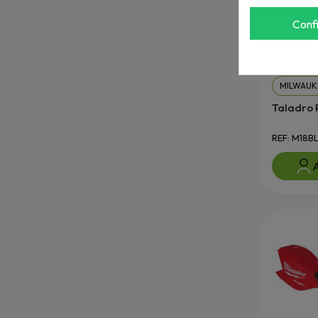
Conf
MILWAUK
Taladro 
REF: M18
A