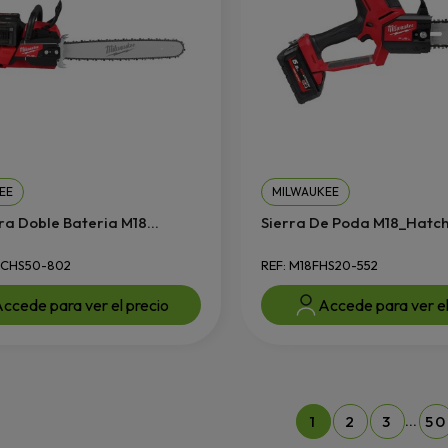
EE
MILWAUKEE
ra Doble Bateria M18...
Sierra De Poda M18_Hatch
2CHS50-802
REF: M18FHS20-552
ccede para ver el precio
Accede para ver el
…
1
2
3
50