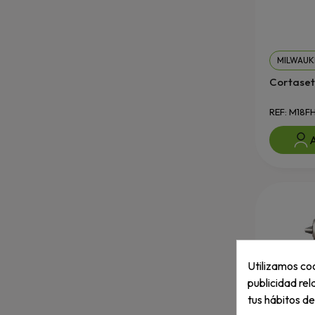
MILWAUK
Cortaset
REF: M18F
A
Utilizamos coo
publicidad rel
tus hábitos d