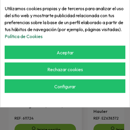
Más de "Vehículos"
Utilizamos cookies propias y de terceros para analizar el uso
del sitio web y mostrarte publicidad relacionada con tus
preferencias sobre la base de un perfil elaborado a partir de
tus hábitos de navegación (por ejemplo, páginas visitadas).
Política de Cookies
Aceptar
Rechazar cookies
Configurar
EZGO
EZGO
Amortiguador (603637).
Luna Abatible C
Hauler
REF: 611724
REF: EZ638372
Inicia sesión
Inicia 