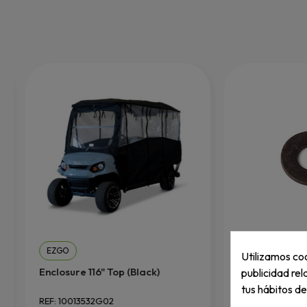
EZGO
EZGO
Utilizamos coo
Enclosure 116" Top (Black)
Arandela
publicidad rel
tus hábitos d
REF: 10013532G02
REF: 606239