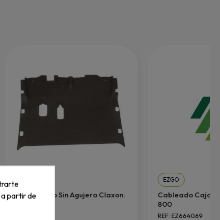
EZGO
EZGO
trarte
Goma Suelo Sin Agujero Claxon.
Cableado Caja Ele
 a partir de
800
REF: 601118
REF: EZ664069