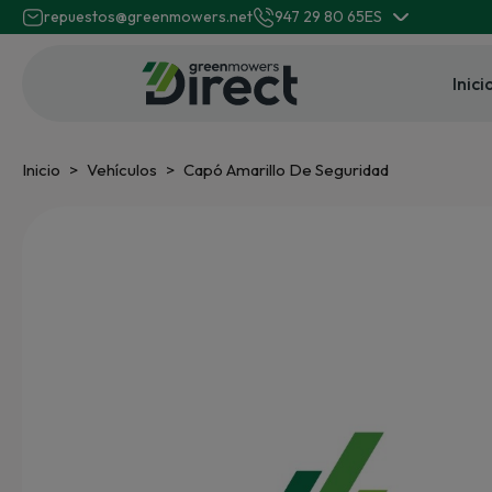
repuestos@greenmowers.net
947 29 80 65
ES
Inici
Inicio
Vehículos
Capó Amarillo De Seguridad