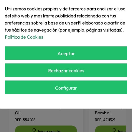
Más de "Hidráulica"
Utilizamos cookies propias y de terceros para analizar el uso
del sitio web y mostrarte publicidad relacionada con tus
preferencias sobre la base de un perfil elaborado a partir de
tus hábitos de navegación (por ejemplo, páginas visitadas).
Política de Cookies
Aceptar
Rechazar cookies
Configurar
JACOBSEN
JACOBSEN
Manocontacto Aceite / Switch
Espaciador / Pos
Oil.
Bomba...
REF: 554018
REF: 4211321
Inicia sesión
Inicia 