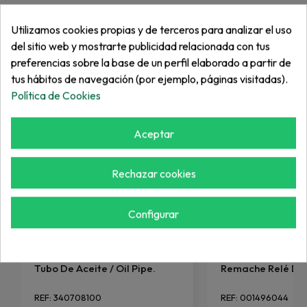
Utilizamos cookies propias y de terceros para analizar el uso
Más de "Bomba"
del sitio web y mostrarte publicidad relacionada con tus
preferencias sobre la base de un perfil elaborado a partir de
tus hábitos de navegación (por ejemplo, páginas visitadas).
Política de Cookies
Aceptar
Rechazar cookies
Configurar
SHIBAURA
JACOBSEN
Tubo De Aceite / Oil Pipe.
Remache Relé De
REF: 340708100
REF: 001496044