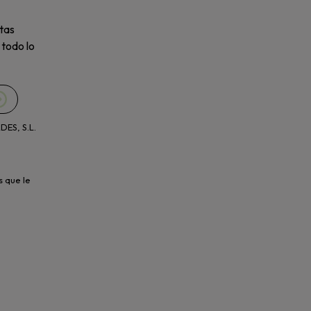
tas
 todo lo
ES, S.L.
s que le