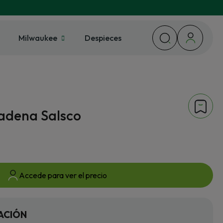
Milwaukee
Despieces
adena Salsco
Accede para ver el precio
ACIÓN