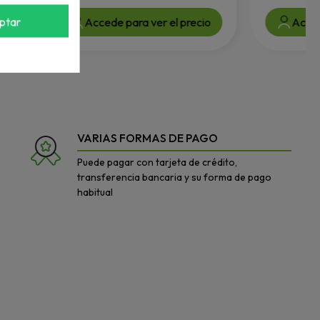
ptar
Accede para ver el precio
Accede para v
VARIAS FORMAS DE PAGO
Puede pagar con tarjeta de crédito,
transferencia bancaria y su forma de pago
habitual