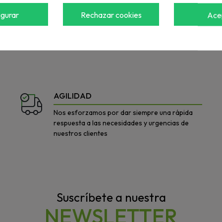
igurar
Rechazar cookies
Ace
a ver el precio
Accede para ver el precio
AGILIDAD
Nos esforzamos por dar siempre una rápida
respuesta a las necesidades y urgencias de
nuestros clientes
Suscríbete a nuestra
NEWSLETTER