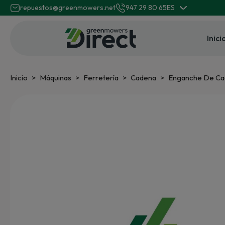
repuestos@greenmowers.net
947 29 80 65
ES
Inici
Inicio
Máquinas
Ferretería
Cadena
Enganche De Ca