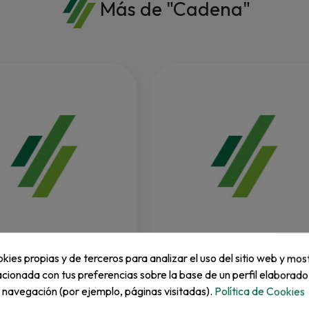
Más de "Cadena"
RANSOMES
kies propias y de terceros para analizar el uso del sitio web y mos
ganche Turfco
Tensor Cadena Mastiff 3/4". Tf....
acionada con tus preferencias sobre la base de un perfil elaborado
e navegación (por ejemplo, páginas visitadas).
Política de Cookies
REF: 4120670