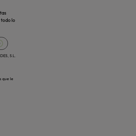
tas
 todo lo
ES, S.L.
s que le