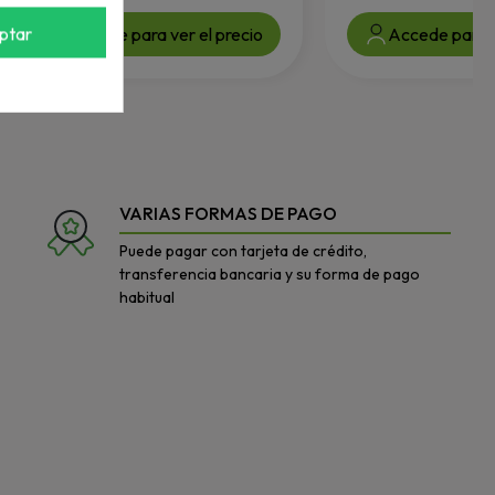
ptar
Accede para ver el precio
Accede para v
VARIAS FORMAS DE PAGO
Puede pagar con tarjeta de crédito,
transferencia bancaria y su forma de pago
habitual