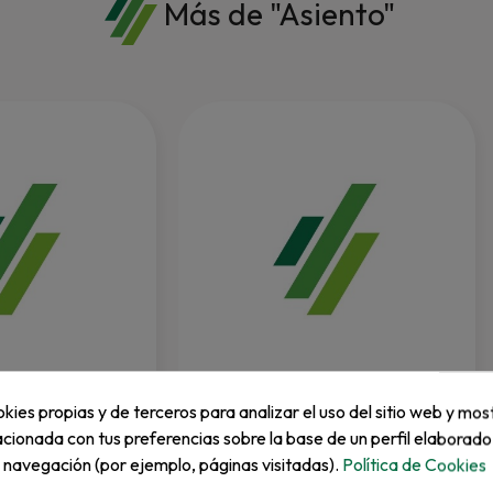
Más de "Asiento"
EZGO
kies propias y de terceros para analizar el uso del sitio web y mos
, Respaldo Del...
Asiento Premium
acionada con tus preferencias sobre la base de un perfil elaborado
Gris_Top_Fold...
e navegación (por ejemplo, páginas visitadas).
Política de Cookies
02
REF: LIB-PRM-TRM-GB