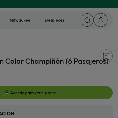
Milwaukee
Despieces
m Color Champiñón (6 Pasajeros)
Accede para ver el precio
ACIÓN