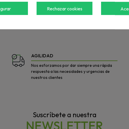
igurar
Rechazar cookies
Ace
a ver el precio
Accede para ver el precio
AGILIDAD
Nos esforzamos por dar siempre una rápida
respuesta a las necesidades y urgencias de
nuestros clientes
Suscríbete a nuestra
NEWSLETTER