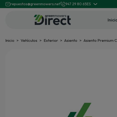
repuestos@greenmowers.net
947 29 80 65
ES
Inici
Inicio
Vehículos
Exterior
Asiento
Asiento Premium C