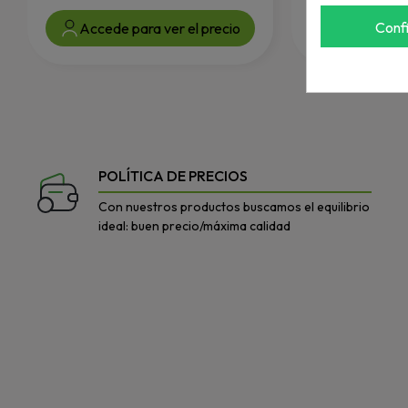
Conf
Accede para ver el precio
Accede par
POLÍTICA DE PRECIOS
Con nuestros productos buscamos el equilibrio
ideal: buen precio/máxima calidad