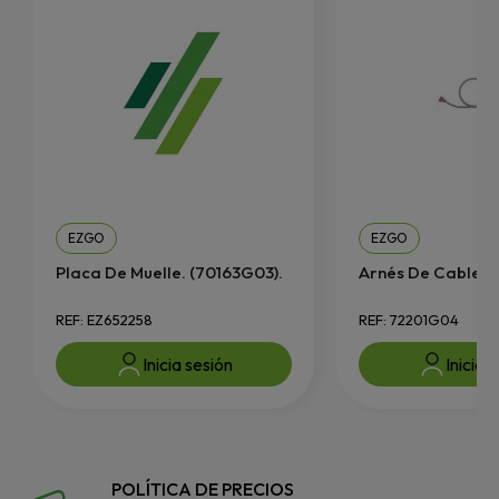
EZGO
EZGO
Placa De Muelle. (70163G03).
Arnés De Cables/
REF: EZ652258
REF: 72201G04
Inicia sesión
Inicia 
POLÍTICA DE PRECIOS