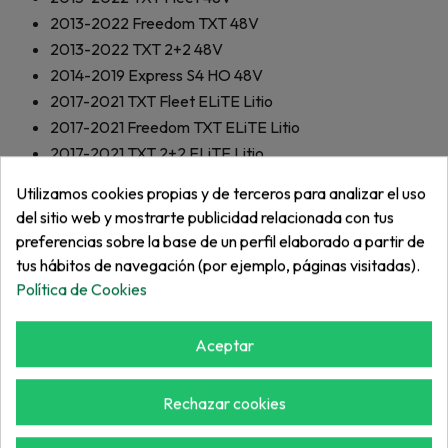
2013-2022
Freedom TXT 48V
2013-2022
TXT 2+2 48V
2014-2019
Express S4 HO 48V
2017-2021
TXT Fleet ELiTE Litio
2017-2021
Freedom TXT ELiTE Litio
2017-2021
TXT 2+2 ELiTE Litio
2019-2020
RXV Fleet EFI
Utilizamos cookies propias y de terceros para analizar el uso
2019-2020
TXT Fleet EFI
del sitio web y mostrarte publicidad relacionada con tus
2019-2020
Freedom TXT EFI
preferencias sobre la base de un perfil elaborado a partir de
2019-2020
TXT 2+2 EFI
tus hábitos de navegación (por ejemplo, páginas visitadas).
2019-2020
Valor EFI
Política de Cookies
2019-2021
Express S4 EFI
2019-2021
Express L6 EFI
Aceptar
2019-2021
Express S6 EFI
2019-2020
Freedom RXV EFI
Rechazar cookies
2019-2020
RXV 2+2 EFI
2017-2021
Freedom TXT 72V