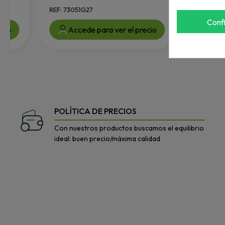
REF: 73051G27
REF: 70902G01
Conf
Accede para ver el precio
Accede par
POLÍTICA DE PRECIOS
Con nuestros productos buscamos el equilibrio
ideal: buen precio/máxima calidad