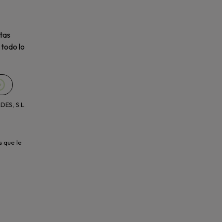
tas
 todo lo
ES, S.L.
s que le