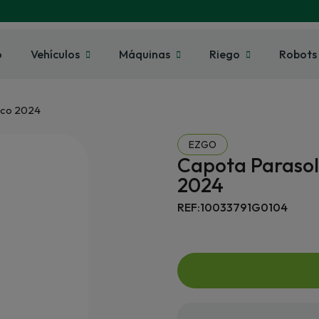
o
Vehículos
Máquinas
Riego
Robots
anco 2024
EZGO
Capota Parasol,
2024
REF:10033791G0104