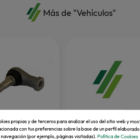
Más de "Vehículos"
kies propias y de terceros para analizar el uso del sitio web y mos
EZGO
acionada con tus preferencias sobre la base de un perfil elaborado
Type Ee Certification
e navegación (por ejemplo, páginas visitadas).
Política de Cookies