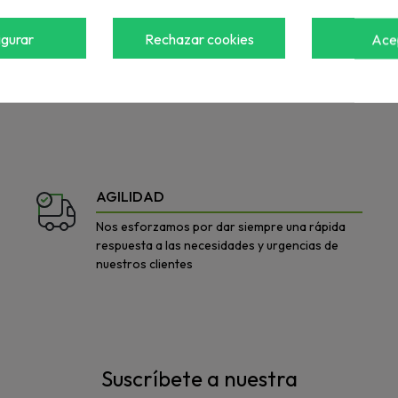
REF: 662988
igurar
Rechazar cookies
Ace
a ver el precio
Accede para ver el precio
AGILIDAD
Nos esforzamos por dar siempre una rápida
respuesta a las necesidades y urgencias de
nuestros clientes
Suscríbete a nuestra