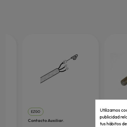
Utilizamos coo
EZGO
EZGO
publicidad rel
Contacto Auxiliar.
Rotula Lh
tus hábitos d