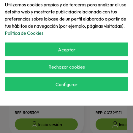
Utilizamos cookies propias y de terceros para analizar el uso
del sitio web y mostrarte publicidad relacionada con tus
preferencias sobre la base de un perfil elaborado a partir de
tus hábitos de navegación (por ejemplo, páginas visitadas).
Política de Cookies
Aceptar
Rechazar cookies
Configurar
FERRIS
JACOBSEN
Tuerca
Tuerca
REF: 5025309
REF: 001399121
Inicia sesión
Inicia 