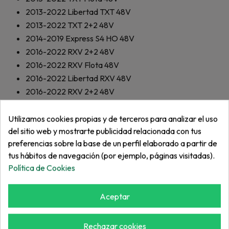
2013-2022
Libertad TXT 48V
2013-2022
TXT 2+2 48V
2014-2019
Express S4 HO 48V
2016-2022
RXV 2+2 48V
2016-2022
RXV Flota 48V
2016-2022
Libertad RXV 48V
2016-2022
RXV 2+2 48V
2017-2021
RXV Flota ELiTE Litio
2017-2021
Libertad RXV ELiTE Litio
Utilizamos cookies propias y de terceros para analizar el uso
del sitio web y mostrarte publicidad relacionada con tus
2017-2021
TXT Flota ELiTE Litio
preferencias sobre la base de un perfil elaborado a partir de
2017-2021
Libertad TXT ELiTE Litio
tus hábitos de navegación (por ejemplo, páginas visitadas).
2017-2021
TXT 2+2 ELiTE Litio
Política de Cookies
2019-2020
TXT Flota EFI
2019-2020
Libertad TXT EFI
Aceptar
2019-2020
TXT 2+2 EFI
2019-2020
Valor EFI
2019-2021
Express S4 EFI
Rechazar cookies