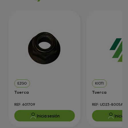
EZGO
KIOTI
Tuerca
Tuerca
REF: 601709
REF: UD23-8005A
Inicia sesión
Inicia 