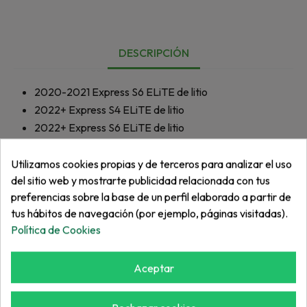
DESCRIPCIÓN
2020-2021
Express S6 ELiTE de litio
2022+
Express S4 ELiTE de litio
2022+
Express S6 ELiTE de litio
2022+
Express L6 ELiTE de litio
2023+
Express S2 ELiTE de litio
Utilizamos cookies propias y de terceros para analizar el uso
del sitio web y mostrarte publicidad relacionada con tus
2018-2021
Express S6 72V
preferencias sobre la base de un perfil elaborado a partir de
tus hábitos de navegación (por ejemplo, páginas visitadas).
Política de Cookies
Aceptar
Más de "Tornillo"