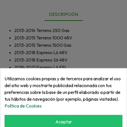
DESCRIPCIÓN
2013-2016
Terreno 250 Gas
2013-2015
Terreno 1000 48V
2013-2015
Terreno 1500 Gas
2013-2018
Expreso L6 48V
2013-2018
Expreso S6 48V
2019-2021
Expreso L6 EFI
2019-2021
Expreso S6 EFI
Utilizamos cookies propias y de terceros para analizar el uso
2018-2021
Expreso S6 72V
del sitio web y mostrarte publicidad relacionada con tus
2018-2021
Expreso L6 72V
preferencias sobre la base de un perfil elaborado a partir de
2020-2021
Expreso L6 ELiTE Litio
tus hábitos de navegación (por ejemplo, páginas visitadas).
Política de Cookies
Aceptar