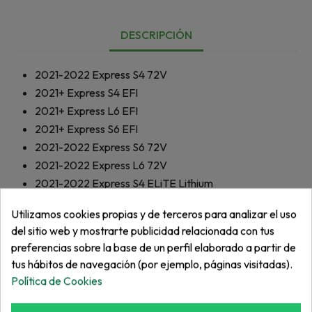
DESCRIPCIÓN
2021-2022
Express S4 72V
2021+
Express S4 EFI
2021+
Express L6 EFI
2021+
Express S6 EFI
2021-2022
Express S6 72V
2021-2022
Express L6 72V
2021-2022
Express S4 ELiTE Lithium
2021-2022
Express L6 ELiTE Lithium
Utilizamos cookies propias y de terceros para analizar el uso
2021-2022
Express S6 ELiTE Lithium
del sitio web y mostrarte publicidad relacionada con tus
2021-2022
Express S2 72V
preferencias sobre la base de un perfil elaborado a partir de
2013-2019
Express S4 48V
tus hábitos de navegación (por ejemplo, páginas visitadas).
2013-2018
Express L6 48V
Política de Cookies
2013-2018
Express S6 48V
2013-2022
TXT Fleet 48V