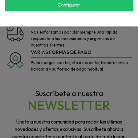
Configurar
Con nuestros productos buscamos el equilibrio
ideal: buen precio/máxima calidad
AGILIDAD
Nos esforzamos por dar siempre una rápida
respuesta a las necesidades y urgencias de
nuestros clientes
VARIAS FORMAS DE PAGO
Puede pagar con tarjeta de crédito, transferencia
bancaria y su forma de pago habitual
Suscríbete a nuestra
NEWSLETTER
Únete a nuestra comunidad para recibir las últimas
novedades y ofertas exclusivas. Suscríbete ahora a
nuestra newsletter y mantente al tanto de todo lo que