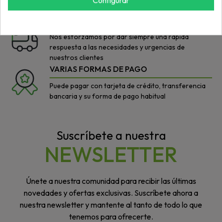
ideal: buen precio/máxima calidad
AGILIDAD
Nos esforzamos por dar siempre una rápida
respuesta a las necesidades y urgencias de
nuestros clientes
VARIAS FORMAS DE PAGO
Puede pagar con tarjeta de crédito, transferencia
bancaria y su forma de pago habitual
Suscríbete a nuestra
NEWSLETTER
Únete a nuestra comunidad para recibir las últimas
novedades y ofertas exclusivas. Suscríbete ahora a
nuestra newsletter y mantente al tanto de todo lo que
tenemos para ofrecerte.