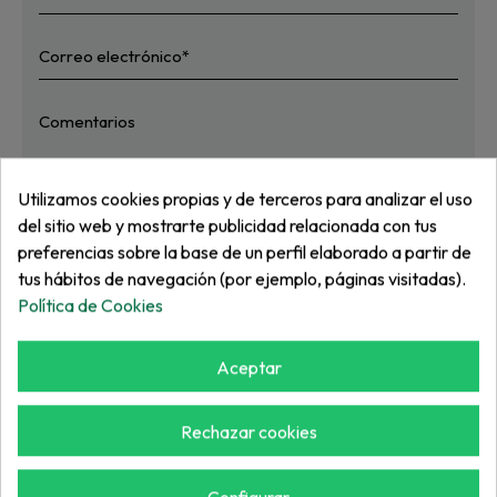
Utilizamos cookies propias y de terceros para analizar el uso
He leído y acepto
la política de privacidad
del sitio web y mostrarte publicidad relacionada con tus
preferencias sobre la base de un perfil elaborado a partir de
Enviar
tus hábitos de navegación (por ejemplo, páginas visitadas).
Política de Cookies
* Campos obligatorios
Aceptar
Rechazar cookies
POLÍTICA DE PRECIOS
Con nuestros productos buscamos el equilibrio
Configurar