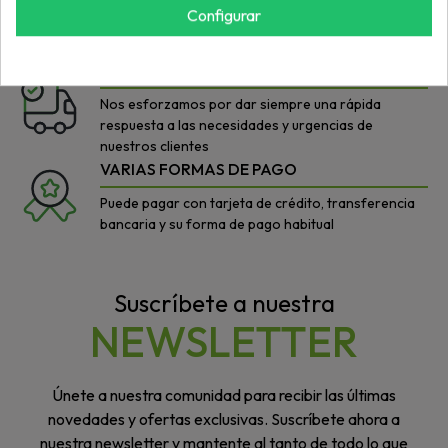
Configurar
Con nuestros productos buscamos el equilibrio
ideal: buen precio/máxima calidad
AGILIDAD
Nos esforzamos por dar siempre una rápida
respuesta a las necesidades y urgencias de
nuestros clientes
VARIAS FORMAS DE PAGO
Puede pagar con tarjeta de crédito, transferencia
bancaria y su forma de pago habitual
Suscríbete a nuestra
NEWSLETTER
Únete a nuestra comunidad para recibir las últimas
novedades y ofertas exclusivas. Suscríbete ahora a
nuestra newsletter y mantente al tanto de todo lo que