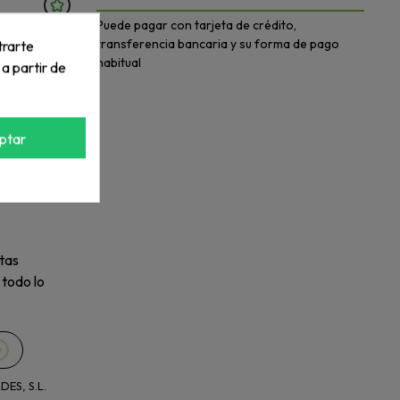
Puede pagar con tarjeta de crédito,
transferencia bancaria y su forma de pago
trarte
habitual
 a partir de
ptar
tas
 todo lo
ES, S.L.