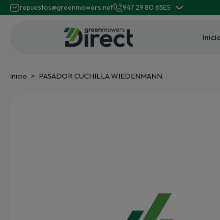
repuestos@greenmowers.net
947 29 80 65
ES
Inici
Inicio
PASADOR CUCHILLA WIEDENMANN.