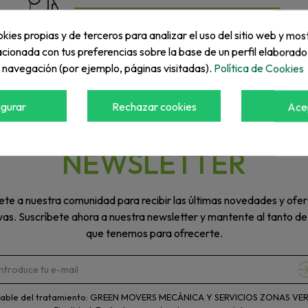
Nos esforzamos por dar siempre una rápida
respuesta a las necesidades y urgencias de
kies propias y de terceros para analizar el uso del sitio web y mos
nuestros clientes
acionada con tus preferencias sobre la base de un perfil elaborado
e navegación (por ejemplo, páginas visitadas).
Política de Cookies
igurar
Rechazar cookies
Ace
Suscríbete a nuestra
NEWSLETTER
te a nuestra comunidad para recibir las últimas novedades y ofer
vas. Suscríbete ahora a nuestra newsletter y mantente al tanto de
que tenemos para ofrecerte.
able del tratamiento: GREEN MOVERS MECÁNICA Y SERVICIOS ZONAS VERD