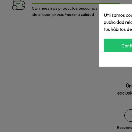
Con nuestros productos buscamos el equilibrio
ideal: buen precio/máxima calidad
Utilizamos coo
publicidad rel
tus hábitos d
Conf
Úne
exclusi
Respons