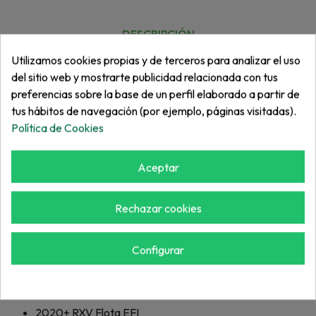
DESCRIPCIÓN
Utilizamos cookies propias y de terceros para analizar el uso
Mejore su vehículo con el Kit de Parabrisas Dividido
del sitio web y mostrarte publicidad relacionada con tus
Tintado. Se convierte fácilmente de un parabrisas
preferencias sobre la base de un perfil elaborado a partir de
tus hábitos de navegación (por ejemplo, páginas visitadas).
completo a un parabrisas medio, mientras que el tinte
Política de Cookies
reduce el deslumbramiento del sol. El kit incluye parabrisas,
hardware de montaje e instrucciones. Se adapta a
RXV/Valor 2024+ con techo modular.
Aceptar
2021+
RXV Flota ELiTE Litio
2021+
Freedom RXV ELiTE Litio
Rechazar cookies
2021+
RXV 2+2 ELiTE Litio
2023+
Valor 4 EFI
Configurar
2023+
Valor EFI
2023+
Valor 4 48V
2023+
Valor 48V
2020+
RXV Flota EFI