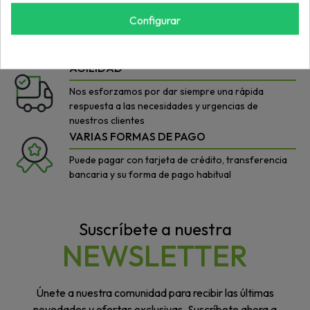
POLÍTICA DE PRECIOS
Configurar
Con nuestros productos buscamos el equilibrio
ideal: buen precio/máxima calidad
AGILIDAD
Nos esforzamos por dar siempre una rápida
respuesta a las necesidades y urgencias de
nuestros clientes
VARIAS FORMAS DE PAGO
Puede pagar con tarjeta de crédito, transferencia
bancaria y su forma de pago habitual
Suscríbete a nuestra
NEWSLETTER
Únete a nuestra comunidad para recibir las últimas
novedades y ofertas exclusivas. Suscríbete ahora a