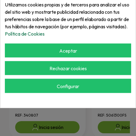
Utilizamos cookies propias y de terceros para analizar el uso
del sitio web y mostrarte publicidad relacionada con tus
preferencias sobre la base de un perfil elaborado a partir de
tus hábitos de navegación (por ejemplo, páginas visitadas).
Política de Cookies
Aceptar
Rechazar cookies
Configurar
JACOBSEN
FERRIS
Rodamiento
Rodamiento
REF: 340807
REF: 5061300FS
Inicia sesión
Inicia 