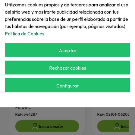
Utilizamos cookies propias y de terceros para analizar el uso
del sitio web y mostrarte publicidad relacionada con tus
preferencias sobre la base de un perfil elaborado a partir de
tus hábitos de navegación (por ejemplo, páginas visitadas).
Política de Cookies
Aceptar
Rechazar cookies
Configurar
JACOBSEN
JACOBSEN
Conjunto. Rodamiento /
Rodamiento
Pillow...
REF: 544287
REF: 08101-06205
Inicia sesión
Inicia 