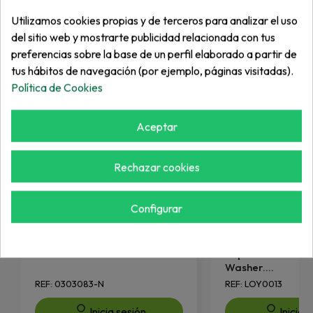
Más de "Rodamientos"
Utilizamos cookies propias y de terceros para analizar el uso
del sitio web y mostrarte publicidad relacionada con tus
preferencias sobre la base de un perfil elaborado a partir de
tus hábitos de navegación (por ejemplo, páginas visitadas).
Política de Cookies
Aceptar
Rechazar cookies
Configurar
SALSCO
RANSOMES
Rodamiento
Tapa Rodamiento 
Washer....
REF: 0303083-N
REF: LOY0013
Inicia sesión
Inicia 