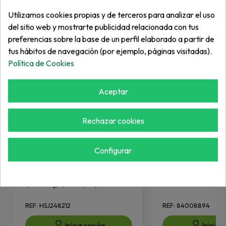
Más de "Riego"
Utilizamos cookies propias y de terceros para analizar el uso
del sitio web y mostrarte publicidad relacionada con tus
preferencias sobre la base de un perfil elaborado a partir de
tus hábitos de navegación (por ejemplo, páginas visitadas).
Política de Cookies
Aceptar
Rechazar cookies
Configurar
HUNTER
FERRIS
1,25 En Sj, 1,25Ax1,5A, 1Tox12
ARM ASSEMBLY
REF: HSJ248212
REF: 84008894
Inicia sesión
Inicia 