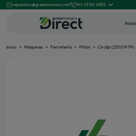
repuestos@greenmowers.net
947 29 80 65
ES
Inici
Inicio
Máquinas
Ferretería
Piñón
Circlip (2500979)