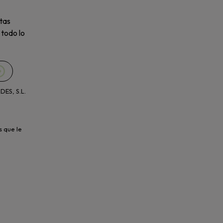
tas
 todo lo
ES, S.L.
s que le