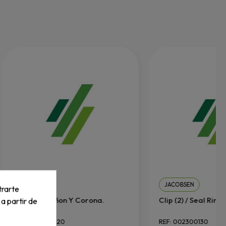
KUBOTA
JACOBSEN
trarte
Conjunto. Piñon Y Corona.
Clip (2) / Seal Ring P
 a partir de
REF: K5671-33320
REF: 002300130