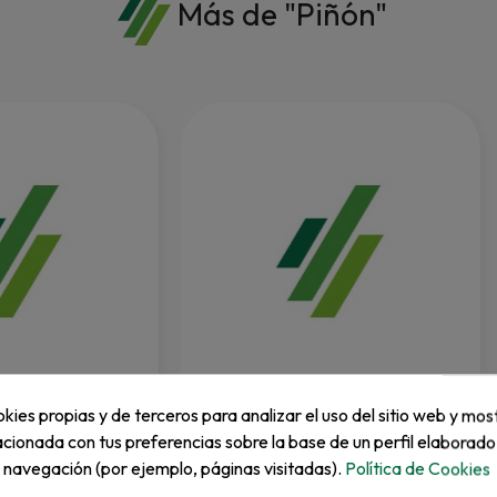
Más de "Piñón"
JACOBSEN
kies propias y de terceros para analizar el uso del sitio web y mos
ión. (4244284).
Distribuidor (A802072).
acionada con tus preferencias sobre la base de un perfil elaborado
e navegación (por ejemplo, páginas visitadas).
Política de Cookies
REF: 008012300