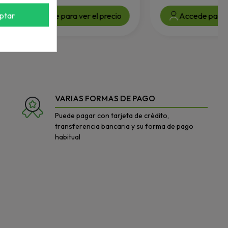
ptar
Accede para ver el precio
Accede para v
VARIAS FORMAS DE PAGO
Puede pagar con tarjeta de crédito,
transferencia bancaria y su forma de pago
habitual