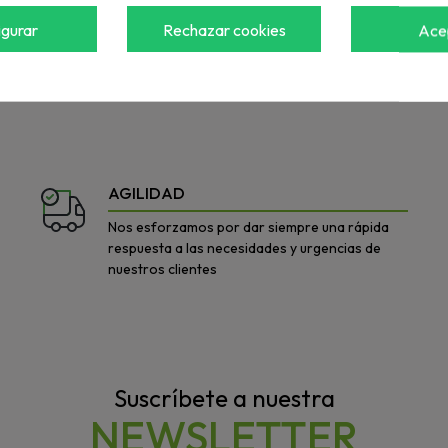
igurar
Rechazar cookies
Ace
a ver el precio
Accede para ver el precio
AGILIDAD
Nos esforzamos por dar siempre una rápida
respuesta a las necesidades y urgencias de
nuestros clientes
Suscríbete a nuestra
NEWSLETTER