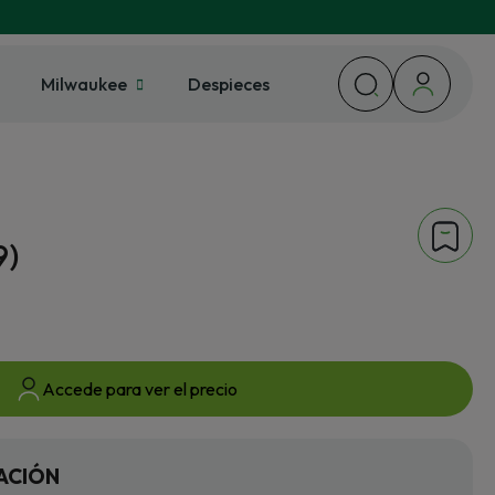
Milwaukee
Despieces
9)
Accede para ver el precio
ACIÓN