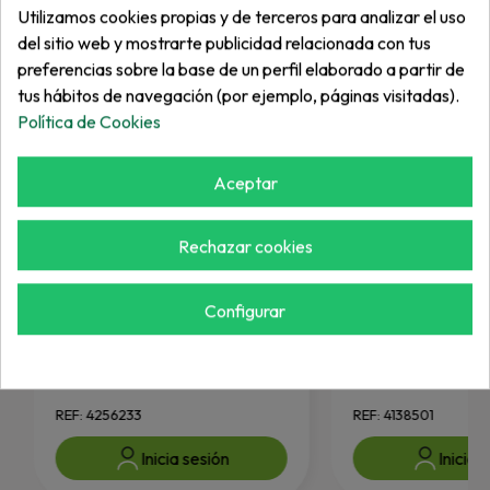
Utilizamos cookies propias y de terceros para analizar el uso
del sitio web y mostrarte publicidad relacionada con tus
preferencias sobre la base de un perfil elaborado a partir de
tus hábitos de navegación (por ejemplo, páginas visitadas).
Política de Cookies
Aceptar
Rechazar cookies
Configurar
JACOBSEN
JACOBSEN
Piñon Ajuste
Cilindro Hidraulic
REF: 4256233
REF: 4138501
Inicia sesión
Inicia 