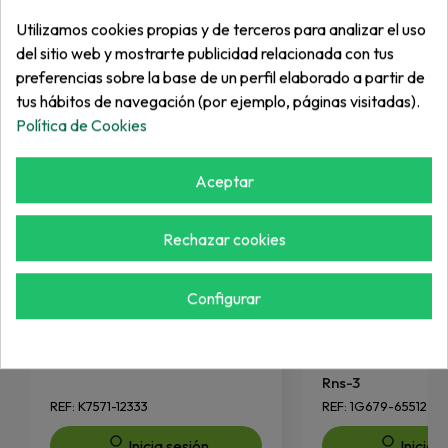
Más de "Partes de motor"
Utilizamos cookies propias y de terceros para analizar el uso
del sitio web y mostrarte publicidad relacionada con tus
preferencias sobre la base de un perfil elaborado a partir de
tus hábitos de navegación (por ejemplo, páginas visitadas).
Política de Cookies
Aceptar
Rechazar cookies
Configurar
KUBOTA
KUBOTA
Palier Articulado....
Calentador Moto
Rns-3
REF: K7571-12333
REF: 1G679-65512
Inicia sesión
Inicia 