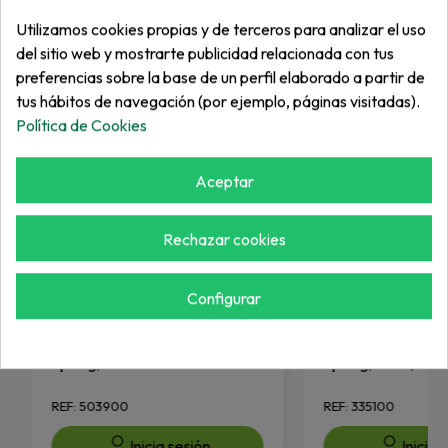
Más de "Muelle"
Utilizamos cookies propias y de terceros para analizar el uso
del sitio web y mostrarte publicidad relacionada con tus
preferencias sobre la base de un perfil elaborado a partir de
tus hábitos de navegación (por ejemplo, páginas visitadas).
Política de Cookies
Aceptar
Rechazar cookies
Configurar
VARIOS
VARIOS
Spring, RainClik
Spring, Riser, SRS, 
REF: 503900
REF: 335100
Inicia sesión
Inicia 