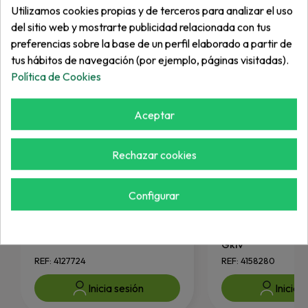
Utilizamos cookies propias y de terceros para analizar el uso
del sitio web y mostrarte publicidad relacionada con tus
preferencias sobre la base de un perfil elaborado a partir de
tus hábitos de navegación (por ejemplo, páginas visitadas).
Política de Cookies
Aceptar
Rechazar cookies
Configurar
JACOBSEN
JACOBSEN
Circlip
Kit Reparaci. Mot
Gkiv
REF: 4127724
REF: 4158280
Inicia sesión
Inicia 