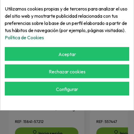
Más de "Junta"
Utilizamos cookies propias y de terceros para analizar el uso
del sitio web y mostrarte publicidad relacionada con tus
preferencias sobre la base de un perfil elaborado a partir de
tus hábitos de navegación (por ejemplo, páginas visitadas).
Política de Cookies
Aceptar
Rechazar cookies
Configurar
KUBOTA
JACOBSEN
Junta Gobernador / Packing.
Junta Tórica
REF: 15841-57212
REF: 557447
Inicia sesión
Inicia 