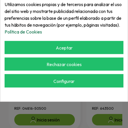
Utilizamos cookies propias y de terceros para analizar el uso
del sitio web y mostrarte publicidad relacionada con tus
preferencias sobre la base de un perfil elaborado a partir de
tus hábitos de navegación (por ejemplo, páginas visitadas).
Política de Cookies
Aceptar
Rechazar cookies
Configurar
KUBOTA
VARIOS
Junta Tórica
O-Ring, -220
REF: 04816-50500
REF: 643500
Inicia sesión
Inicia 