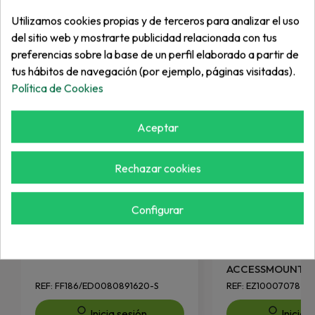
Más de "Eléctrico"
Utilizamos cookies propias y de terceros para analizar el uso
del sitio web y mostrarte publicidad relacionada con tus
preferencias sobre la base de un perfil elaborado a partir de
tus hábitos de navegación (por ejemplo, páginas visitadas).
Política de Cookies
Aceptar
Rechazar cookies
Configurar
MULTIONE
EZGO
T-MAP SENSOR
BRACKET-
ACCESSMOUNTI
REF: FF186/ED0080891620-S
REF: EZ10007078
Inicia sesión
Inicia 