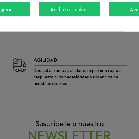
igurar
Rechazar cookies
Ace
a ver el precio
Accede para ver el precio
AGILIDAD
Nos esforzamos por dar siempre una rápida
respuesta a las necesidades y urgencias de
nuestros clientes
Suscríbete a nuestra
NEWSLETTER