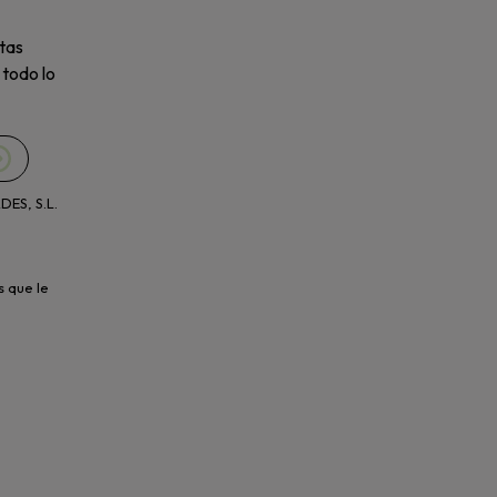
tas
 todo lo
ES, S.L.
s que le