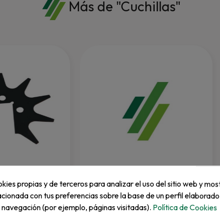
Más de "Cuchillas"
RANSOMES
kies propias y de terceros para analizar el uso del sitio web y mos
ut Jacobsen 0.8
Cuchilla Mastiff 80Cm
acionada con tus preferencias sobre la base de un perfil elaborado
e navegación (por ejemplo, páginas visitadas).
Política de Cookies
REF: MBA7009A