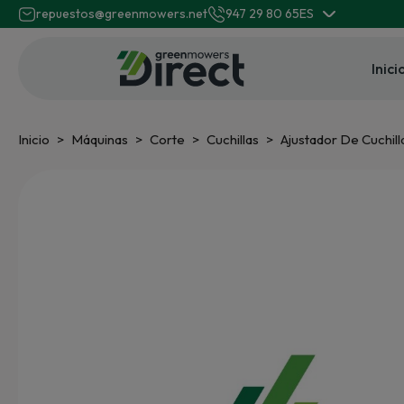
repuestos@greenmowers.net
947 29 80 65
ES
Inici
Inicio
Máquinas
Corte
Cuchillas
Ajustador De Cuchill