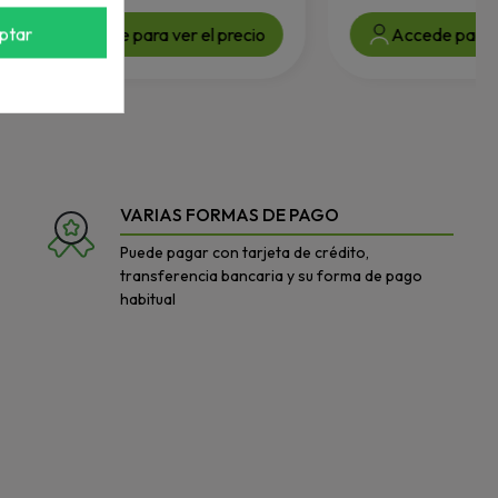
ptar
Accede para ver el precio
Accede para v
VARIAS FORMAS DE PAGO
Puede pagar con tarjeta de crédito,
transferencia bancaria y su forma de pago
habitual