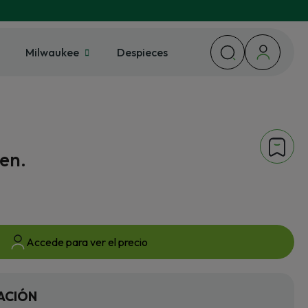
Milwaukee
Despieces
een.
Accede para ver el precio
ACIÓN