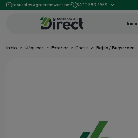
repuestos@greenmowers.net
947 29 80 65
ES
Inici
Inicio
Máquinas
Exterior
Chasis
Rejilla / Bugscreen.