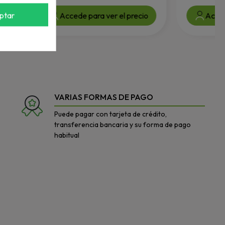
ptar
Accede para ver el precio
Accede para v
VARIAS FORMAS DE PAGO
Puede pagar con tarjeta de crédito,
transferencia bancaria y su forma de pago
habitual