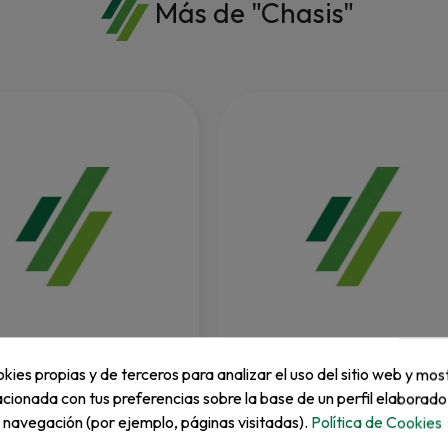
Más de "Chasis"
JACOBSEN
kies propias y de terceros para analizar el uso del sitio web y mos
(Mbc8145).
Soporte Superior Radiador Gk
acionada con tus preferencias sobre la base de un perfil elaborado
Iv...
e navegación (por ejemplo, páginas visitadas).
Política de Cookies
REF: 4142467