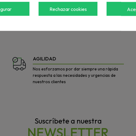
igurar
Rechazar cookies
Ace
a ver el precio
Accede para ver el precio
AGILIDAD
Nos esforzamos por dar siempre una rápida
respuesta a las necesidades y urgencias de
nuestros clientes
Suscríbete a nuestra
NEWSLETTER