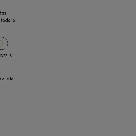
tas
 todo lo
ES, S.L.
s que le