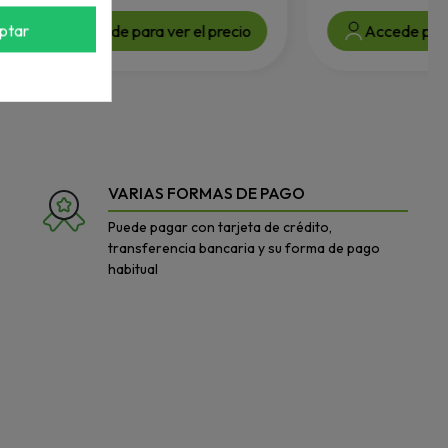
ptar
Accede para ver el precio
Accede para v
VARIAS FORMAS DE PAGO
Puede pagar con tarjeta de crédito,
transferencia bancaria y su forma de pago
habitual