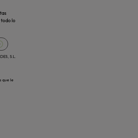
tas
 todo lo
ES, S.L.
s que le