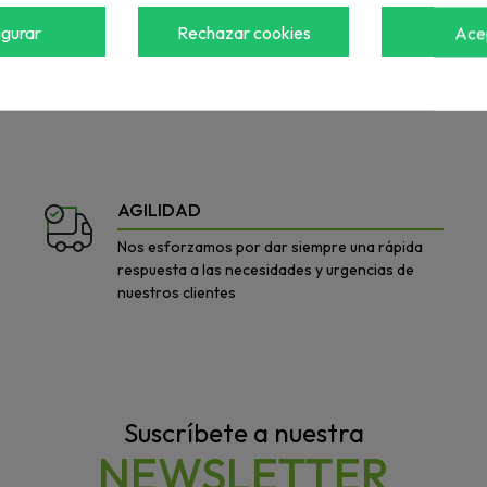
igurar
Rechazar cookies
Ace
a ver el precio
Accede para ver el precio
AGILIDAD
Nos esforzamos por dar siempre una rápida
respuesta a las necesidades y urgencias de
nuestros clientes
Suscríbete a nuestra
NEWSLETTER