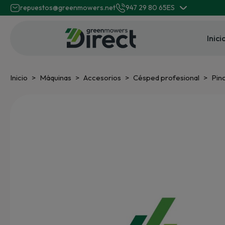
repuestos@greenmowers.net
947 29 80 65
ES
Inici
Inicio
Máquinas
Accesorios
Césped profesional
Pin