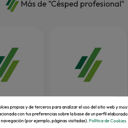
Más de "Césped profesional"
SMITHCO
kies propias y de terceros para analizar el uso del sitio web y mos
 Liso 22" F-250
Kit De Freno Smithco Sand
acionada con tus preferencias sobre la base de un perfil elaborado
e navegación (por ejemplo, páginas visitadas).
Política de Cookies
REF: 43-241-01