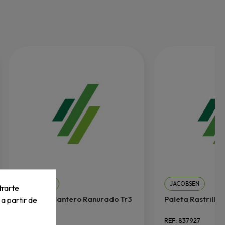
JACOBSEN
JACOBSEN
trarte
Rodillo Delantero Ranurado Tr3
Paleta Rastrillo
 a partir de
REF: 123266
REF: 837927