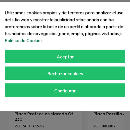
Utilizamos cookies propias y de terceros para analizar el uso
Más de "Césped profesional"
del sitio web y mostrarte publicidad relacionada con tus
preferencias sobre la base de un perfil elaborado a partir de
tus hábitos de navegación (por ejemplo, páginas visitadas).
Política de Cookies
Aceptar
Rechazar cookies
Configurar
MAREDO
WIEDENMANN
Placa Proteccion Maredo Gt-
Placa Parrilla Ant
230
REF: 6001072-02
REF: 1180887