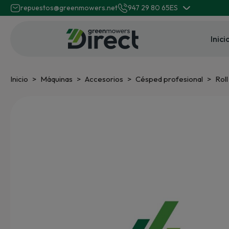
repuestos@greenmowers.net
947 29 80 65
ES
Inici
Inicio
Máquinas
Accesorios
Césped profesional
Roll