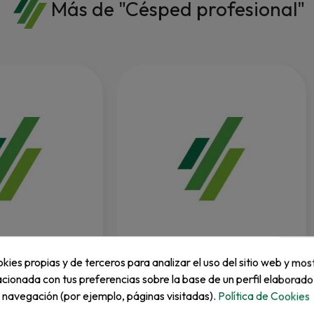
Más de "Césped profesional"
VARIOS
kies propias y de terceros para analizar el uso del sitio web y mos
it.
Actuator Piñón
acionada con tus preferencias sobre la base de un perfil elaborado
e navegación (por ejemplo, páginas visitadas).
Política de Cookies
REF: C037764