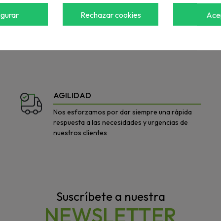
igurar
Rechazar cookies
Ace
a ver el precio
Accede para ver el precio
AGILIDAD
Nos esforzamos por dar siempre una rápida
respuesta a las necesidades y urgencias de
nuestros clientes
Suscríbete a nuestra
NEWSLETTER