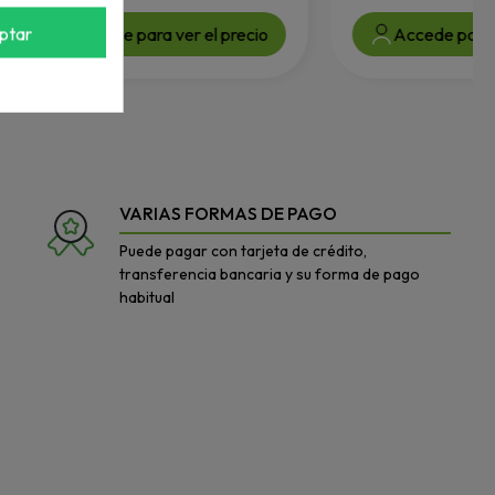
ptar
Accede para ver el precio
Accede para v
VARIAS FORMAS DE PAGO
Puede pagar con tarjeta de crédito,
transferencia bancaria y su forma de pago
habitual