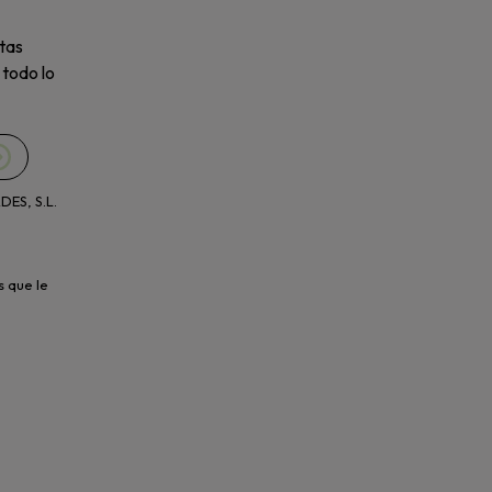
tas
 todo lo
ES, S.L.
s que le