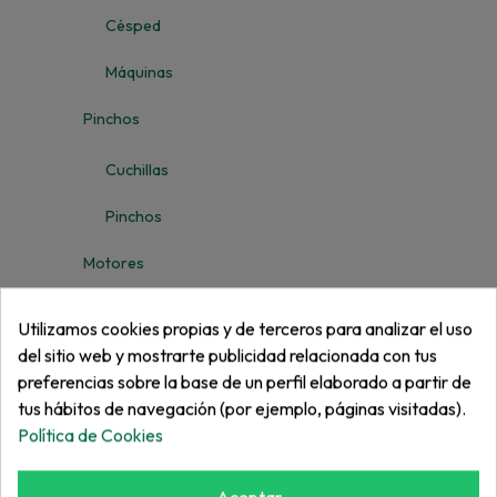
Césped
Máquinas
Pinchos
Cuchillas
Pinchos
Motores
Motor
Utilizamos cookies propias y de terceros para analizar el uso
del sitio web y mostrarte publicidad relacionada con tus
Partes de motor
preferencias sobre la base de un perfil elaborado a partir de
Correas
tus hábitos de navegación (por ejemplo, páginas visitadas).
Política de Cookies
Rodamientos