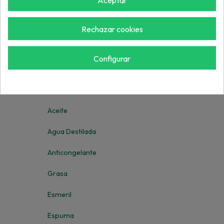
Aceptar
Ruedas
Llanta
Rechazar cookies
Neumático
Configurar
Rueda Completa
Fungibles
Aceite
Agua Destilada
Anticongelante
Grasa
Esmeril
Espuma