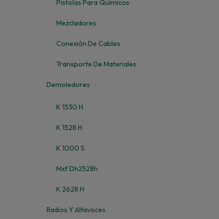
Pistolas Para Químicos
Mezcladores
Conexión De Cables
Transporte De Materiales
Demoledores
K 1530 H
K 1528 H
K 1000 S
Mxf Dh2528h
K 2628 H
Radios Y Altavoces