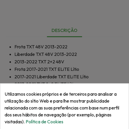
DESCRIÇÃO
Frota TXT 48V
2013-2022
Liberdade TXT 48V
2013-2022
2013-2022
TXT 2+2 48V
Frota
2017-2021
TXT ELiTE Lítio
2017-2021
Liberdade TXT ELiTE Lítio
2017-2021
TXT 2+2 ELiTE Lítio
Frota TXT EFI
2019-2020
Utilizamos cookies próprios e de terceiros para analisar a
Liberdade TXT EFI
2019-2020
utilização do sítio Web e para lhe mostrar publicidade
2019-2020
TXT 2+2 EFI
relacionada com as suas preferências com base num perfil
Liberdade TXT 72V
2017-2021
dos seus hábitos de navegação (por exemplo, páginas
visitadas).
Política de Cookies