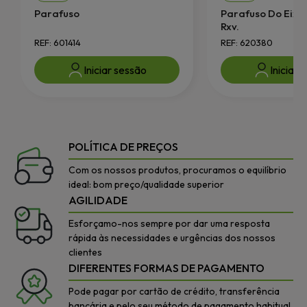
Parafuso
Parafuso Do Eixo
Rxv.
REF: 601414
REF: 620380
Iniciar sessão
Iniciar 
POLÍTICA DE PREÇOS
Com os nossos produtos, procuramos o equilíbrio
ideal: bom preço/qualidade superior
AGILIDADE
Esforçamo-nos sempre por dar uma resposta
rápida às necessidades e urgências dos nossos
clientes
DIFERENTES FORMAS DE PAGAMENTO
Pode pagar por cartão de crédito, transferência
bancária e pelo seu método de pagamento habitual