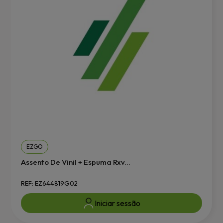
EZGO
Assento De Vinil + Espuma Rxv...
REF: EZ644819G02
Iniciar sessão