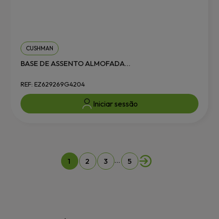
CUSHMAN
BASE DE ASSENTO ALMOFADA...
REF: EZ629269G4204
Iniciar sessão
…
1
2
3
5