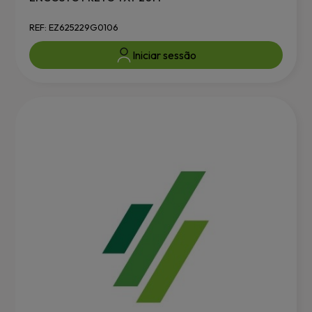
REF: EZ625229G0106
Iniciar sessão