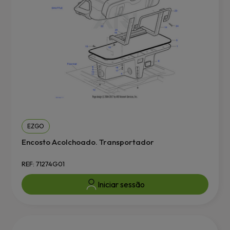
EZGO
Encosto Acolchoado. Transportador
REF: 71274G01
Iniciar sessão