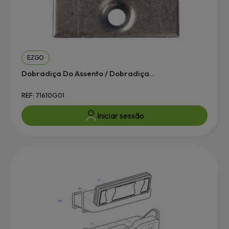
EZGO
Dobradiça Do Assento / Dobradiça...
REF: 71610G01
Iniciar sessão