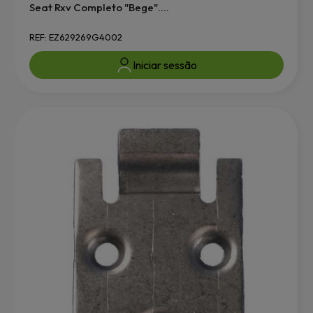
Seat Rxv Completo "Bege"....
REF: EZ629269G4002
Iniciar sessão